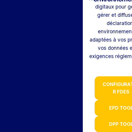
digitaux pour g
gérer et diffus
déclaratio
environnement
adaptées à vos pr
vos données e
exigences régleme
CONFIGURA
R FDES
EPD TOO
DPP TOO