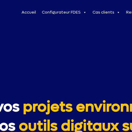
Accueil
Configurateur FDES
Cas clients
Re
vos
projets envir
nos
outils digitaux 