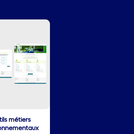
ils métiers
ronnementaux