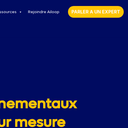
PARLER A UN EXPERT
ssources
Rejoindre Ailoop
onnementaux
sur mesure