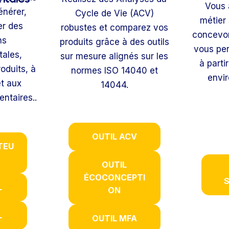
Vous 
énérer,
Cycle de Vie (ACV)
métier 
er des
robustes et comparez vos
concevon
ns
produits grâce à des outils
vous per
ales,
sur mesure alignés sur les
à parti
oduits, à
normes ISO 14040 et
envi
t aux
14044.
ntaires..
OUTIL ACV
TEU
OUTIL
ÉCOCONCEPTI
S
L
ON
L
OUTIL MFA